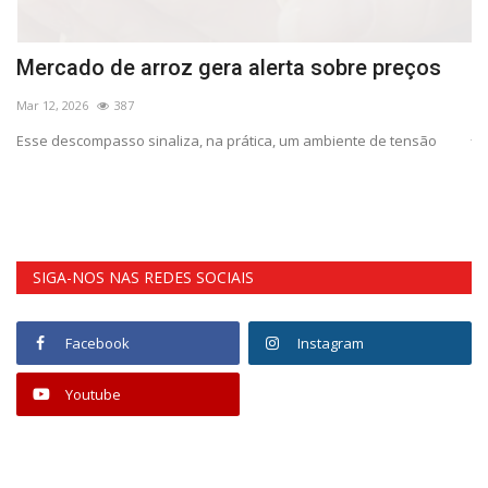
o
Mercado de arroz gera alerta sobre preços
C
s
Mar 12, 2026
387
Jul
Esse descompasso sinaliza, na prática, um ambiente de tensão
ra
Os
ac
SIGA-NOS NAS REDES SOCIAIS
Facebook
Instagram
Youtube