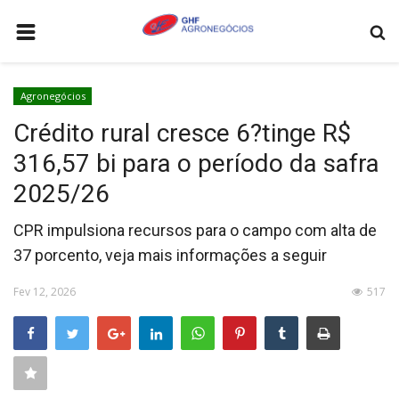
HOME
Agronegócios
AGRONEGÓCIOS
Crédito rural cresce 6?tinge R$
LEILÕES
316,57 bi para o período da safra
FEIRAS E EVENTOS
2025/26
LOGÍSTICA
CPR impulsiona recursos para o campo com alta de
COTAÇÕES
37 porcento, veja mais informações a seguir
COMO ANUNCIAR
Fev 12, 2026
517
COLUNISTA
QUEM SOMOS
CONTATO