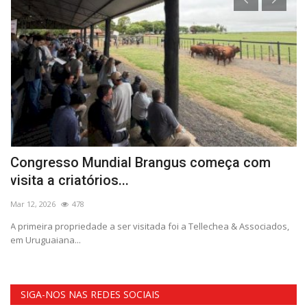
Congresso Mundial Brangus começa com
A
visita a criatórios...
Ma
Mar 12, 2026
478
Ou
A primeira propriedade a ser visitada foi a Tellechea & Associados,
em Uruguaiana...
SIGA-NOS NAS REDES SOCIAIS