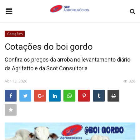
HOME
Cotações
AGRONEGÓCIOS
Cotações do boi gordo
LEILÕES
Confira os preços da arroba no levantamento diário
FEIRAS E EVENTOS
da Agrifatto e da Scot Consultoria
LOGÍSTICA
Abr 13, 2026
328
COTAÇÕES
COMO ANUNCIAR
COLUNISTA
QUEM SOMOS
CONTATO