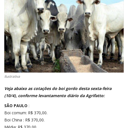
CONECTE-SE
REGISTO
Ilustrativa
V
eja abaixo as cotações do boi gordo desta sexta-feira
(10/4), conforme levantamento diário da
Agrifatto
:
SÃO PAULO
:
Boi comum: R$ 370,00.
Boi China : R$ 370,00.
Média: R$ 370,00.