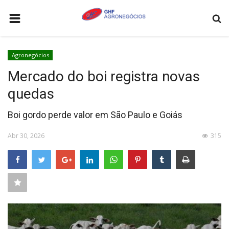
HOME
Agronegócios
AGRONEGÓCIOS
Mercado do boi registra novas
LEILÕES
quedas
FEIRAS E EVENTOS
Boi gordo perde valor em São Paulo e Goiás
LOGÍSTICA
Abr 30, 2026
315
COTAÇÕES
COMO ANUNCIAR
COLUNISTA
QUEM SOMOS
CONTATO