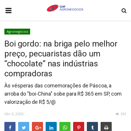
HOME
Agronegócios
AGRONEGÓCIOS
Boi gordo: na briga pelo melhor
LEILÕES
preço, pecuaristas dão um
FEIRAS E EVENTOS
“chocolate” nas indústrias
LOGÍSTICA
compradoras
COTAÇÕES
Às vésperas das comemorações de Páscoa, a
COMO ANUNCIAR
arroba do "boi-China" sobe para R$ 365 em SP, com
valorização de R$ 5/@
COLUNISTA
Abr 6, 2026
361
QUEM SOMOS
CONTATO