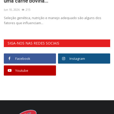
uma carne bovina...
J
Jun 10, 2026
215
No
Seleção genética, nutrição e manejo adequado são alguns dos
De
fatores que influenciam...
de
SIGA-NOS NAS REDES SOCIAIS
Facebook
Instagram
Youtube