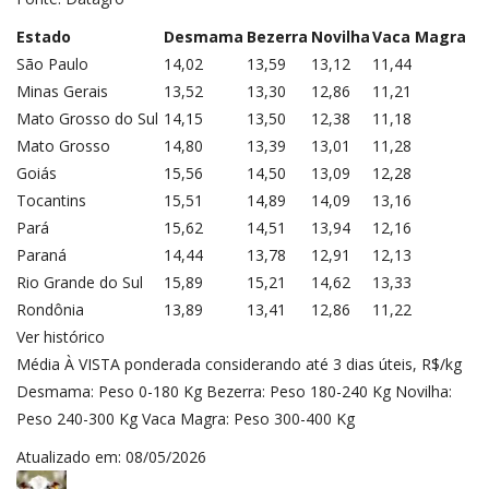
Estado
Desmama
Bezerra
Novilha
Vaca Magra
São Paulo
14,02
13,59
13,12
11,44
Minas Gerais
13,52
13,30
12,86
11,21
Mato Grosso do Sul
14,15
13,50
12,38
11,18
Mato Grosso
14,80
13,39
13,01
11,28
Goiás
15,56
14,50
13,09
12,28
Tocantins
15,51
14,89
14,09
13,16
Pará
15,62
14,51
13,94
12,16
Paraná
14,44
13,78
12,91
12,13
Rio Grande do Sul
15,89
15,21
14,62
13,33
Rondônia
13,89
13,41
12,86
11,22
Ver histórico
Média À VISTA ponderada considerando até 3 dias úteis, R$/kg
Desmama: Peso 0-180 Kg Bezerra: Peso 180-240 Kg Novilha:
Peso 240-300 Kg Vaca Magra: Peso 300-400 Kg
Atualizado em: 08/05/2026