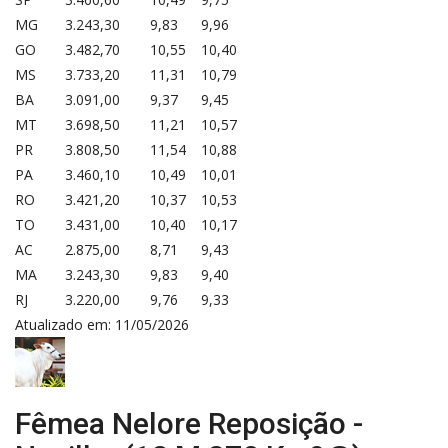
MG
3.243,30
9,83
9,96
GO
3.482,70
10,55
10,40
MS
3.733,20
11,31
10,79
BA
3.091,00
9,37
9,45
MT
3.698,50
11,21
10,57
PR
3.808,50
11,54
10,88
PA
3.460,10
10,49
10,01
RO
3.421,20
10,37
10,53
TO
3.431,00
10,40
10,17
AC
2.875,00
8,71
9,43
MA
3.243,30
9,83
9,40
RJ
3.220,00
9,76
9,33
Atualizado em: 11/05/2026
Fêmea Nelore Reposição -