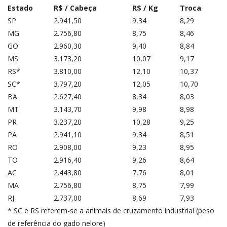
Estado
R$ / Cabeça
R$ / Kg
Troca
SP
2.941,50
9,34
8,29
MG
2.756,80
8,75
8,46
GO
2.960,30
9,40
8,84
MS
3.173,20
10,07
9,17
RS*
3.810,00
12,10
10,37
SC*
3.797,20
12,05
10,70
BA
2.627,40
8,34
8,03
MT
3.143,70
9,98
8,98
PR
3.237,20
10,28
9,25
PA
2.941,10
9,34
8,51
RO
2.908,00
9,23
8,95
TO
2.916,40
9,26
8,64
AC
2.443,80
7,76
8,01
MA
2.756,80
8,75
7,99
RJ
2.737,00
8,69
7,93
* SC e RS referem-se a animais de cruzamento industrial (peso
de referência do gado nelore)