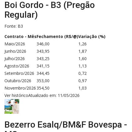
Boi Gordo - B3 (Pregão
Regular)
Fonte: B3
Contrato - Mês
Fechamento (R$/@)
Variação (%)
Maio/2026
346,00
1,26
Junho/2026
343,95
1,87
Julho/2026
343,25
1,60
Agosto/2026
341,15
1,13
Setembro/2026
344,45
0,72
Outubro/2026
353,00
0,97
Novembro/2026
354,50
1,03
Ver histórico
Atualizado em: 11/05/2026
Bezerro Esalq/BM&F Bovespa -