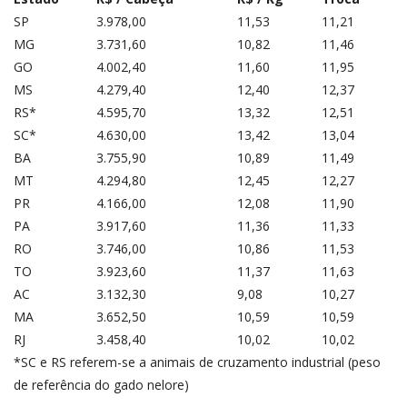
SP
3.978,00
11,53
11,21
MG
3.731,60
10,82
11,46
GO
4.002,40
11,60
11,95
MS
4.279,40
12,40
12,37
RS*
4.595,70
13,32
12,51
SC*
4.630,00
13,42
13,04
BA
3.755,90
10,89
11,49
MT
4.294,80
12,45
12,27
PR
4.166,00
12,08
11,90
PA
3.917,60
11,36
11,33
RO
3.746,00
10,86
11,53
TO
3.923,60
11,37
11,63
AC
3.132,30
9,08
10,27
MA
3.652,50
10,59
10,59
RJ
3.458,40
10,02
10,02
*SC e RS referem-se a animais de cruzamento industrial (peso
de referência do gado nelore)