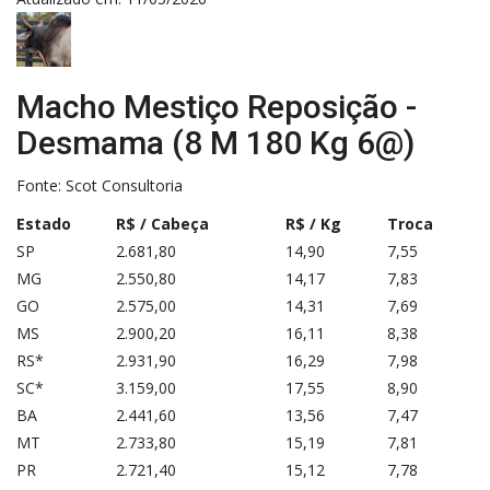
Macho Mestiço Reposição -
Desmama (8 M 180 Kg 6@)
Fonte:
Scot Consultoria
Estado
R$ / Cabeça
R$ / Kg
Troca
SP
2.681,80
14,90
7,55
MG
2.550,80
14,17
7,83
GO
2.575,00
14,31
7,69
MS
2.900,20
16,11
8,38
RS*
2.931,90
16,29
7,98
SC*
3.159,00
17,55
8,90
BA
2.441,60
13,56
7,47
MT
2.733,80
15,19
7,81
PR
2.721,40
15,12
7,78