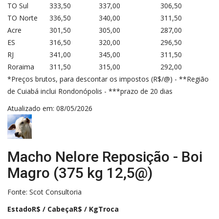
TO Sul
333,50
337,00
306,50
TO Norte
336,50
340,00
311,50
Acre
301,50
305,00
287,00
ES
316,50
320,00
296,50
RJ
341,00
345,00
311,50
Roraima
311,50
315,00
292,00
*Preços brutos, para descontar os impostos (R$/@) - **Região
de Cuiabá inclui Rondonópolis - ***prazo de 20 dias
Atualizado em: 08/05/2026
Macho Nelore Reposição - Boi
Magro (375 kg 12,5@)
Fonte:
Scot Consultoria
Estado
R$ / Cabeça
R$ / Kg
Troca