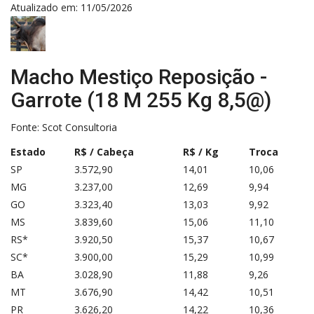
Atualizado em: 11/05/2026
Macho Mestiço Reposição -
Garrote (18 M 255 Kg 8,5@)
Fonte:
Scot Consultoria
Estado
R$ / Cabeça
R$ / Kg
Troca
SP
3.572,90
14,01
10,06
MG
3.237,00
12,69
9,94
GO
3.323,40
13,03
9,92
MS
3.839,60
15,06
11,10
RS*
3.920,50
15,37
10,67
SC*
3.900,00
15,29
10,99
BA
3.028,90
11,88
9,26
MT
3.676,90
14,42
10,51
PR
3.626,20
14,22
10,36