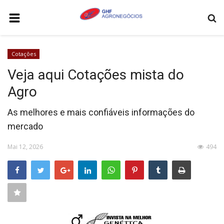
HOME
Cotações
AGRONEGÓCIOS
Veja aqui Cotações mista do
LEILÕES
Agro
FEIRAS E EVENTOS
As melhores e mais confiáveis informações do
LOGÍSTICA
mercado
COTAÇÕES
Mai 12, 2026
494
COMO ANUNCIAR
COLUNISTA
QUEM SOMOS
CONTATO