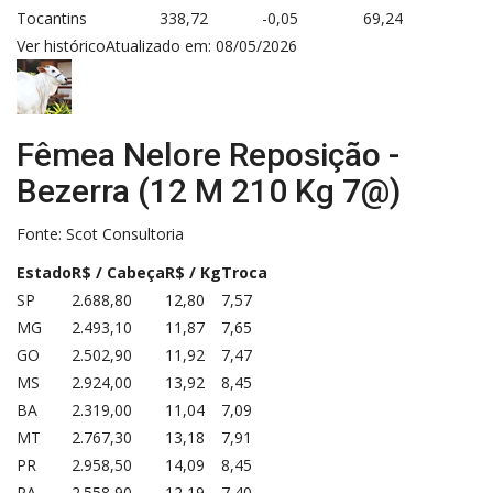
Tocantins
338,72
-0,05
69,24
Ver histórico
Atualizado em: 08/05/2026
Fêmea Nelore Reposição -
Bezerra (12 M 210 Kg 7@)
Fonte:
Scot Consultoria
Estado
R$ / Cabeça
R$ / Kg
Troca
SP
2.688,80
12,80
7,57
MG
2.493,10
11,87
7,65
GO
2.502,90
11,92
7,47
MS
2.924,00
13,92
8,45
BA
2.319,00
11,04
7,09
MT
2.767,30
13,18
7,91
PR
2.958,50
14,09
8,45
PA
2.558,90
12,19
7,40