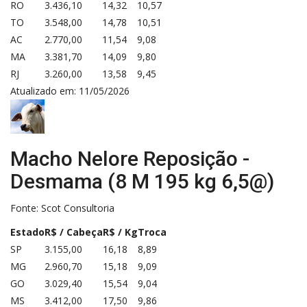
RO
3.436,10
14,32
10,57
TO
3.548,00
14,78
10,51
AC
2.770,00
11,54
9,08
MA
3.381,70
14,09
9,80
RJ
3.260,00
13,58
9,45
Atualizado em: 11/05/2026
Macho Nelore Reposição -
Desmama (8 M 195 kg 6,5@)
Fonte:
Scot Consultoria
Estado
R$ / Cabeça
R$ / Kg
Troca
SP
3.155,00
16,18
8,89
MG
2.960,70
15,18
9,09
GO
3.029,40
15,54
9,04
MS
3.412,00
17,50
9,86