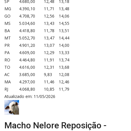
SP
4.680,00
12,48
13,18
MG
4.390,10
11,71
13,48
GO
4.708,70
12,56
14,06
MS
5.034,60
13,43
14,55
BA
4.418,80
11,78
13,51
MT
5.052,70
13,47
14,44
PR
4.901,20
13,07
14,00
PA
4.609,00
12,29
13,33
RO
4.464,80
11,91
13,74
TO
4.616,00
12,31
13,68
AC
3.685,00
9,83
12,08
MA
4.297,00
11,46
12,46
RJ
4.068,80
10,85
11,79
Atualizado em: 11/05/2026
Macho Nelore Reposição -