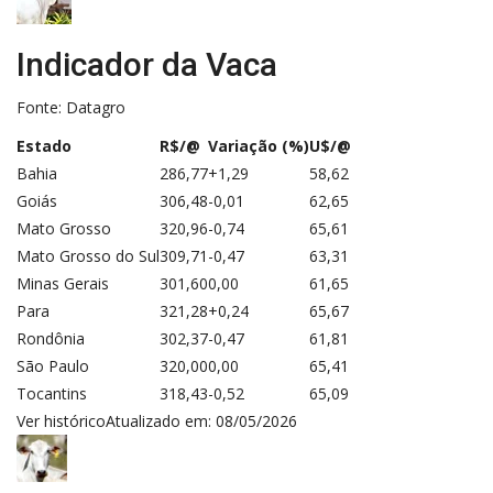
Indicador da Vaca
Fonte: Datagro
Estado
R$/@
Variação (%)
U$/@
Bahia
286,77
+1,29
58,62
Goiás
306,48
-0,01
62,65
Mato Grosso
320,96
-0,74
65,61
Mato Grosso do Sul
309,71
-0,47
63,31
Minas Gerais
301,60
0,00
61,65
Para
321,28
+0,24
65,67
Rondônia
302,37
-0,47
61,81
São Paulo
320,00
0,00
65,41
Tocantins
318,43
-0,52
65,09
Ver histórico
Atualizado em: 08/05/2026