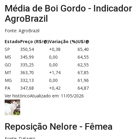
Média de Boi Gordo - Indicador
AgroBrazil
Fonte: AgroBrazil
Estado
Preço (R$/@)
Variação (%)
U$/@
SP
350,54
+0,38
65,40
MS
345,99
0,00
64,55
GO
335,25
0,00
62,55
MT
363,70
+1,74
67,85
MG
332,13
0,00
61,96
PA
347,68
+0,42
64,87
Ver histórico
Atualizado em: 11/05/2026
Reposição Nelore - Fêmea
Fonte: Datagro