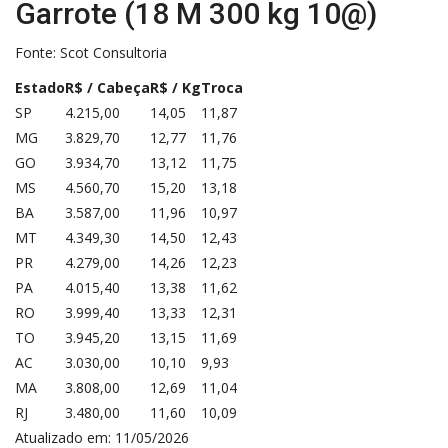
Garrote (18 M 300 kg 10@)
Fonte:
Scot Consultoria
Estado
R$ / Cabeça
R$ / Kg
Troca
SP
4.215,00
14,05
11,87
MG
3.829,70
12,77
11,76
GO
3.934,70
13,12
11,75
MS
4.560,70
15,20
13,18
BA
3.587,00
11,96
10,97
MT
4.349,30
14,50
12,43
PR
4.279,00
14,26
12,23
PA
4.015,40
13,38
11,62
RO
3.999,40
13,33
12,31
TO
3.945,20
13,15
11,69
AC
3.030,00
10,10
9,93
MA
3.808,00
12,69
11,04
RJ
3.480,00
11,60
10,09
Atualizado em: 11/05/2026