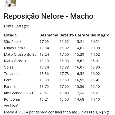
Reposição Nelore - Macho
Fonte: Datagro
Estado
Desmama
Bezerro
Garrote
Boi Magro
São Paulo
17,69
16,62
15,21
14,51
Minas Gerais
17,34
16,32
14,67
13,98
Mato Grosso do Sul
18,24
17,00
15,29
14,62
Mato Grosso
18,10
16,03
15,62
15,01
Goiás
17,84
17,88
16,07
15,80
Tocantins
18,36
17,73
16,52
16,02
Pará
18,80
17,69
16,91
16,41
Paraná
18,75
17,65
15,86
15,10
Rio Grande do Sul
20,61
19,40
17,44
16,21
Rondônia
16,21
15,63
14,68
14,10
Ver histórico
Média À VISTA ponderada considerando até 3 dias úteis, R$/kg