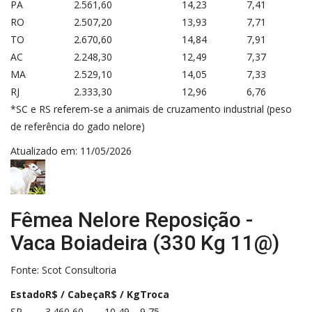
PA
2.561,60
14,23
7,41
RO
2.507,20
13,93
7,71
TO
2.670,60
14,84
7,91
AC
2.248,30
12,49
7,37
MA
2.529,10
14,05
7,33
RJ
2.333,30
12,96
6,76
*SC e RS referem-se a animais de cruzamento industrial (peso
de referência do gado nelore)
Atualizado em: 11/05/2026
Fêmea Nelore Reposição -
Vaca Boiadeira (330 Kg 11@)
Fonte:
Scot Consultoria
Estado
R$ / Cabeça
R$ / Kg
Troca
SP
3.460,60
10,49
9,75