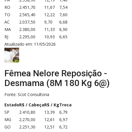
RO
2.451,70
11,67
7,54
TO
2.565,40
12,22
7,60
AC
2.037,50
9,70
6,68
MA
2.380,00
11,33
6,90
RJ
2.295,00
10,93
6,65
Atualizado em: 11/05/2026
Fêmea Nelore Reposição -
Desmama (8M 180 Kg 6@)
Fonte:
Scot Consultoria
Estado
R$ / Cabeça
R$ / Kg
Troca
SP
2.410,80
13,39
6,79
MG
2.270,00
12,61
6,97
GO
2.251,30
12,51
6,72