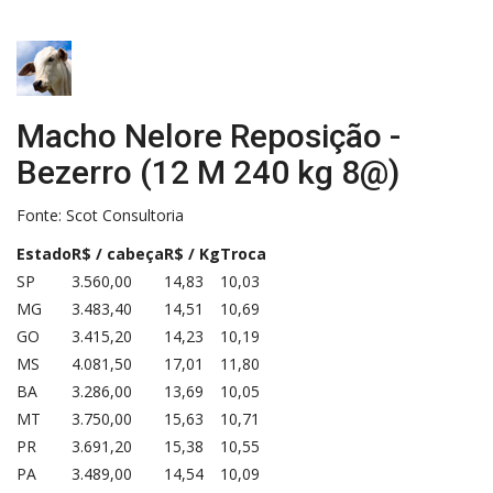
Macho Nelore Reposição -
Bezerro (12 M 240 kg 8@)
Fonte:
Scot Consultoria
Estado
R$ / cabeça
R$ / Kg
Troca
SP
3.560,00
14,83
10,03
MG
3.483,40
14,51
10,69
GO
3.415,20
14,23
10,19
MS
4.081,50
17,01
11,80
BA
3.286,00
13,69
10,05
MT
3.750,00
15,63
10,71
PR
3.691,20
15,38
10,55
PA
3.489,00
14,54
10,09