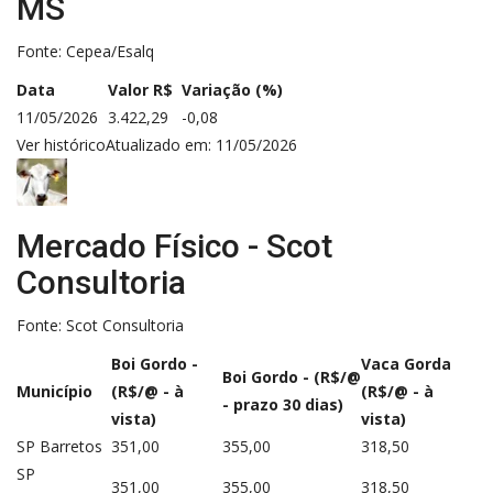
MS
Fonte: Cepea/Esalq
Data
Valor R$
Variação (%)
11/05/2026
3.422,29
-0,08
Ver histórico
Atualizado em: 11/05/2026
Mercado Físico - Scot
Consultoria
Fonte:
Scot Consultoria
Boi Gordo -
Vaca Gorda
Boi Gordo - (R$/@
Município
(R$/@ - à
(R$/@ - à
- prazo 30 dias)
vista)
vista)
SP Barretos
351,00
355,00
318,50
SP
351,00
355,00
318,50