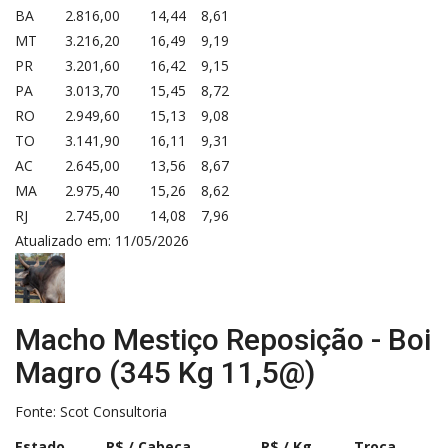
BA
2.816,00
14,44
8,61
MT
3.216,20
16,49
9,19
PR
3.201,60
16,42
9,15
PA
3.013,70
15,45
8,72
RO
2.949,60
15,13
9,08
TO
3.141,90
16,11
9,31
AC
2.645,00
13,56
8,67
MA
2.975,40
15,26
8,62
RJ
2.745,00
14,08
7,96
Atualizado em: 11/05/2026
Macho Mestiço Reposição - Boi
Magro (345 Kg 11,5@)
Fonte:
Scot Consultoria
Estado
R$ / Cabeça
R$ / Kg
Troca