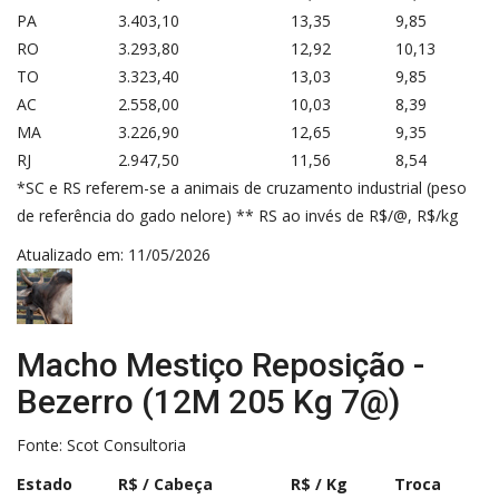
PA
3.403,10
13,35
9,85
RO
3.293,80
12,92
10,13
TO
3.323,40
13,03
9,85
AC
2.558,00
10,03
8,39
MA
3.226,90
12,65
9,35
RJ
2.947,50
11,56
8,54
*SC e RS referem-se a animais de cruzamento industrial (peso
de referência do gado nelore) ** RS ao invés de R$/@, R$/kg
Atualizado em: 11/05/2026
Macho Mestiço Reposição -
Bezerro (12M 205 Kg 7@)
Fonte:
Scot Consultoria
Estado
R$ / Cabeça
R$ / Kg
Troca