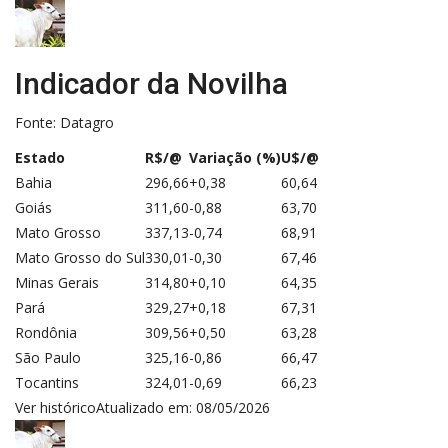
Indicador da Novilha
Fonte: Datagro
Estado
R$/@
Variação (%)
U$/@
Bahia
296,66
+0,38
60,64
Goiás
311,60
-0,88
63,70
Mato Grosso
337,13
-0,74
68,91
Mato Grosso do Sul
330,01
-0,30
67,46
Minas Gerais
314,80
+0,10
64,35
Pará
329,27
+0,18
67,31
Rondônia
309,56
+0,50
63,28
São Paulo
325,16
-0,86
66,47
Tocantins
324,01
-0,69
66,23
Ver histórico
Atualizado em: 08/05/2026