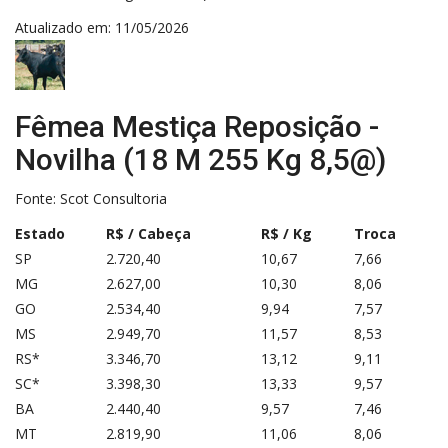
Atualizado em: 11/05/2026
Fêmea Mestiça Reposição -
Novilha (18 M 255 Kg 8,5@)
Fonte:
Scot Consultoria
Estado
R$ / Cabeça
R$ / Kg
Troca
SP
2.720,40
10,67
7,66
MG
2.627,00
10,30
8,06
GO
2.534,40
9,94
7,57
MS
2.949,70
11,57
8,53
RS*
3.346,70
13,12
9,11
SC*
3.398,30
13,33
9,57
BA
2.440,40
9,57
7,46
MT
2.819,90
11,06
8,06