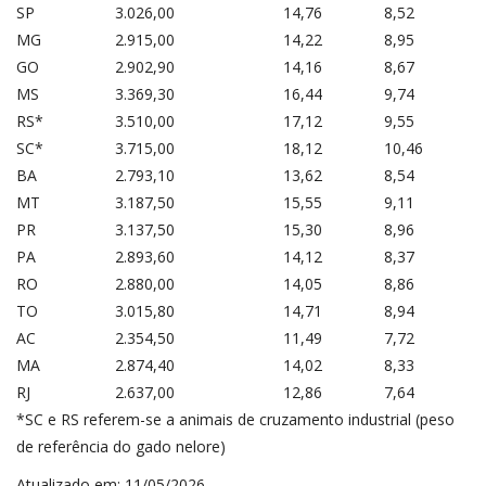
SP
3.026,00
14,76
8,52
MG
2.915,00
14,22
8,95
GO
2.902,90
14,16
8,67
MS
3.369,30
16,44
9,74
RS*
3.510,00
17,12
9,55
SC*
3.715,00
18,12
10,46
BA
2.793,10
13,62
8,54
MT
3.187,50
15,55
9,11
PR
3.137,50
15,30
8,96
PA
2.893,60
14,12
8,37
RO
2.880,00
14,05
8,86
TO
3.015,80
14,71
8,94
AC
2.354,50
11,49
7,72
MA
2.874,40
14,02
8,33
RJ
2.637,00
12,86
7,64
*SC e RS referem-se a animais de cruzamento industrial (peso
de referência do gado nelore)
Atualizado em: 11/05/2026