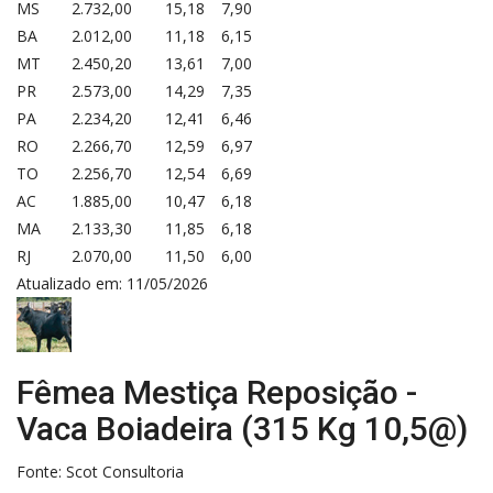
MS
2.732,00
15,18
7,90
BA
2.012,00
11,18
6,15
MT
2.450,20
13,61
7,00
PR
2.573,00
14,29
7,35
PA
2.234,20
12,41
6,46
RO
2.266,70
12,59
6,97
TO
2.256,70
12,54
6,69
AC
1.885,00
10,47
6,18
MA
2.133,30
11,85
6,18
RJ
2.070,00
11,50
6,00
Atualizado em: 11/05/2026
Fêmea Mestiça Reposição -
Vaca Boiadeira (315 Kg 10,5@)
Fonte:
Scot Consultoria