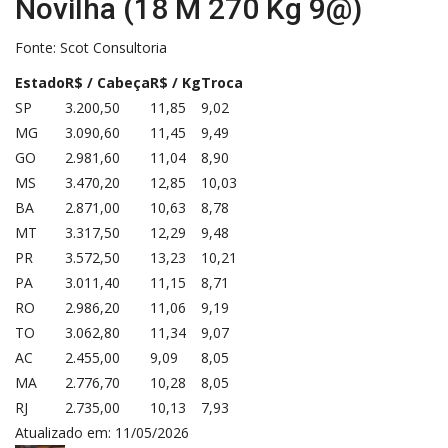
Novilha (18 M 270 Kg 9@)
Fonte:
Scot Consultoria
Estado
R$ / Cabeça
R$ / Kg
Troca
SP
3.200,50
11,85
9,02
MG
3.090,60
11,45
9,49
GO
2.981,60
11,04
8,90
MS
3.470,20
12,85
10,03
BA
2.871,00
10,63
8,78
MT
3.317,50
12,29
9,48
PR
3.572,50
13,23
10,21
PA
3.011,40
11,15
8,71
RO
2.986,20
11,06
9,19
TO
3.062,80
11,34
9,07
AC
2.455,00
9,09
8,05
MA
2.776,70
10,28
8,05
RJ
2.735,00
10,13
7,93
Atualizado em: 11/05/2026