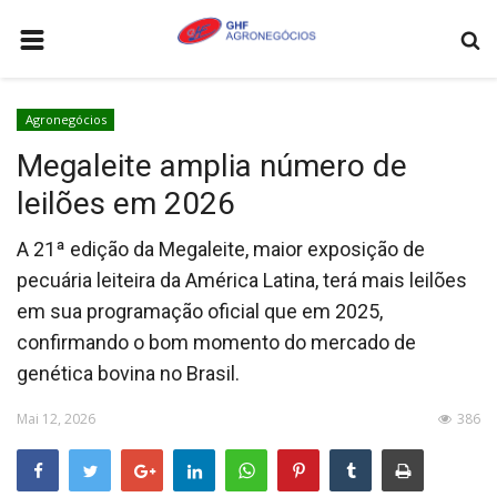
HOME
Agronegócios
AGRONEGÓCIOS
Megaleite amplia número de
LEILÕES
leilões em 2026
FEIRAS E EVENTOS
A 21ª edição da Megaleite, maior exposição de
LOGÍSTICA
pecuária leiteira da América Latina, terá mais leilões
COTAÇÕES
em sua programação oficial que em 2025,
confirmando o bom momento do mercado de
COMO ANUNCIAR
genética bovina no Brasil.
COLUNISTA
Mai 12, 2026
386
QUEM SOMOS
CONTATO