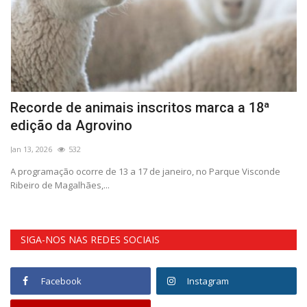
Recorde de animais inscritos marca a 18ª
M
edição da Agrovino
t
Jan 13, 2026
532
Fe
A programação ocorre de 13 a 17 de janeiro, no Parque Visconde
O 
Ribeiro de Magalhães,...
SIGA-NOS NAS REDES SOCIAIS
Facebook
Instagram